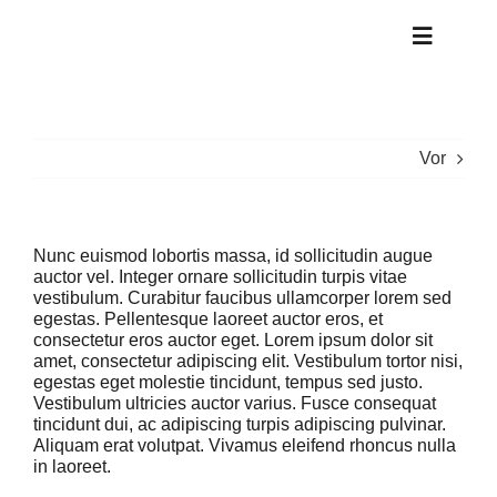
Zum
Inhalt
Toggle
springen
Navigat
Monsterpost
Vor
Neuigkeiten
Nunc euismod lobortis massa, id sollicitudin augue
Meine Welt
auctor vel. Integer ornare sollicitudin turpis vitae
vestibulum. Curabitur faucibus ullamcorper lorem sed
egestas. Pellentesque laoreet auctor eros, et
consectetur eros auctor eget. Lorem ipsum dolor sit
Monsterhöhle
amet, consectetur adipiscing elit. Vestibulum tortor nisi,
egestas eget molestie tincidunt, tempus sed justo.
Vestibulum ultricies auctor varius. Fusce consequat
Mein Bus
tincidunt dui, ac adipiscing turpis adipiscing pulvinar.
Aliquam erat volutpat. Vivamus eleifend rhoncus nulla
in laoreet.