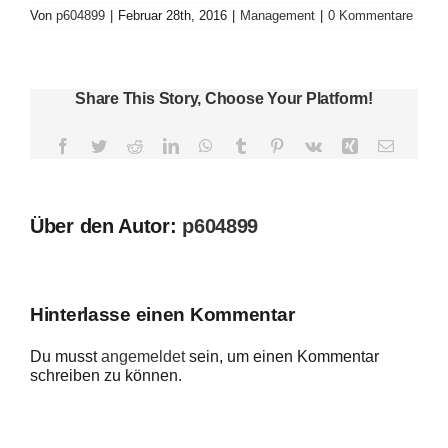
Von
p604899
|
Februar 28th, 2016
|
Management
|
0 Kommentare
Share This Story, Choose Your Platform!
Facebook
Twitter
Reddit
LinkedIn
WhatsApp
Tumblr
Pinterest
Vk
Xing
E-
Mail
Über den Autor:
p604899
Hinterlasse einen Kommentar
Du musst
angemeldet
sein, um einen Kommentar
schreiben zu können.